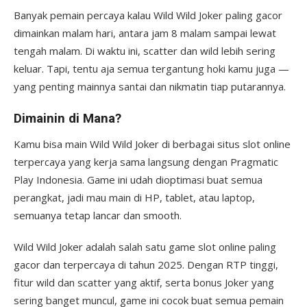
Banyak pemain percaya kalau Wild Wild Joker paling gacor
dimainkan malam hari, antara jam 8 malam sampai lewat
tengah malam. Di waktu ini, scatter dan wild lebih sering
keluar. Tapi, tentu aja semua tergantung hoki kamu juga —
yang penting mainnya santai dan nikmatin tiap putarannya.
Dimainin di Mana?
Kamu bisa main Wild Wild Joker di berbagai situs slot online
terpercaya yang kerja sama langsung dengan Pragmatic
Play Indonesia. Game ini udah dioptimasi buat semua
perangkat, jadi mau main di HP, tablet, atau laptop,
semuanya tetap lancar dan smooth.
Wild Wild Joker adalah salah satu game slot online paling
gacor dan terpercaya di tahun 2025. Dengan RTP tinggi,
fitur wild dan scatter yang aktif, serta bonus Joker yang
sering banget muncul, game ini cocok buat semua pemain