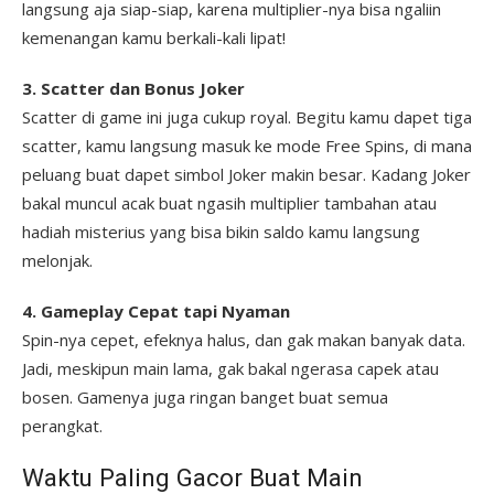
langsung aja siap-siap, karena multiplier-nya bisa ngaliin
kemenangan kamu berkali-kali lipat!
3. Scatter dan Bonus Joker
Scatter di game ini juga cukup royal. Begitu kamu dapet tiga
scatter, kamu langsung masuk ke mode Free Spins, di mana
peluang buat dapet simbol Joker makin besar. Kadang Joker
bakal muncul acak buat ngasih multiplier tambahan atau
hadiah misterius yang bisa bikin saldo kamu langsung
melonjak.
4. Gameplay Cepat tapi Nyaman
Spin-nya cepet, efeknya halus, dan gak makan banyak data.
Jadi, meskipun main lama, gak bakal ngerasa capek atau
bosen. Gamenya juga ringan banget buat semua
perangkat.
Waktu Paling Gacor Buat Main