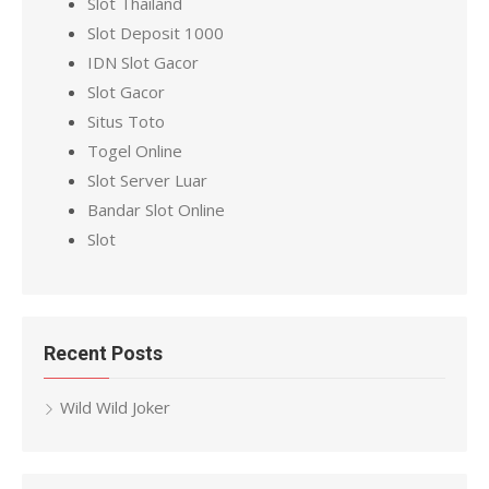
Slot Thailand
o
Slot Deposit 1000
r
IDN Slot Gacor
:
Slot Gacor
Situs Toto
Togel Online
Slot Server Luar
Bandar Slot Online
Slot
Recent Posts
Wild Wild Joker